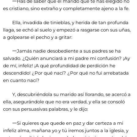
一
Has de saber que el marido que te has elegido no
es cristiano, sino extraño y completamente ajeno a la fe.
Ella, invadida de tinieblas, y herida de tan profunda
llaga, se echó al suelo y empezó a rasgarse con sus uñas,
a golpearse el pecho y a gritar:
一
Jamás nadie desobediente a sus padres se ha
salvado. ¿Quién anunciará a mi padre mi confusión? ¡Ay
de mí, infeliz! ¡A qué profundidad de perdición he
descendido! ¿Por qué nací? ¿Por qué no fui arrebatada
en cuanto nací?
Y, descubriéndola su marido así llorando, se acercó a
ella, asegurándole que no era verdad, y ella se consoló
con sus persuasivas palabras, y le dijo:
一
Si quieres que quede en paz y dar certeza a mi
infeliz alma, mañana yo y tú iremos juntos a la iglesia, y