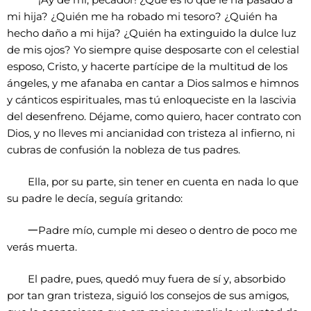
一
¡Ay de mí, pecador! ¿Qué es lo que le ha pasado a
mi hija? ¿Quién me ha robado mi tesoro? ¿Quién ha
hecho daño a mi hija? ¿Quién ha extinguido la dulce luz
de mis ojos? Yo siempre quise desposarte con el celestial
esposo, Cristo, y hacerte partícipe de la multitud de los
ángeles, y me afanaba en cantar a Dios salmos e himnos
y cánticos espirituales, mas tú enloqueciste en la lascivia
del desenfreno. Déjame, como quiero, hacer contrato con
Dios, y no lleves mi ancianidad con tristeza al infierno, ni
cubras de confusión la nobleza de tus padres.
Ella, por su parte, sin tener en cuenta en nada lo que
su padre le decía, seguía gritando:
一
Padre mío, cumple mi deseo o dentro de poco me
verás muerta.
El padre, pues, quedó muy fuera de sí y, absorbido
por tan gran tristeza, siguió los consejos de sus amigos,