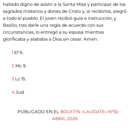
hallado digno de asistir a la Santa Misa y participar de los
sagrados misterios y dones de Cristo y, al recibirlos, alegró
a todo el pueblo. El joven recibió guía e instrucción, y
Basilio, tras darle una regla de acuerdo con sus
circunstancias, lo entregó a su esposa mientras
glorificaba y alababa a Dios sin cesar. Amén.
1
Ef 6.
2
Mc 9.
3
Lc 15.
4
Jud.
PUBLICADO EN EL
BOLETÍN «LAUDATE» Nº55 –
ABRIL 2026