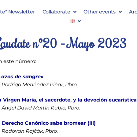
te" Newsletter
Collaborate
Other events
Arc
Laudate nº20 - Mayo 2023
n este número:
Lazos de sangre»
. Rodrigo Menéndez Piñar, Pbro.
a Virgen María, el sacerdote, y la devoción eucarística
. Ángel David Martín Rubio, Pbro.
l Derecho Canónico sabe bromear (III)
. Radovan
Rajčák
, Pbro.