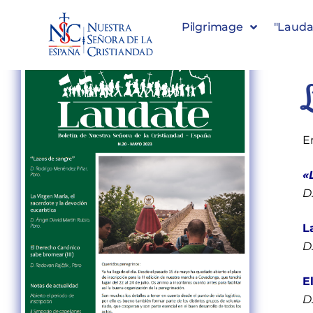
Pilgrimage
"Lauda
E
«
D
L
D
E
D