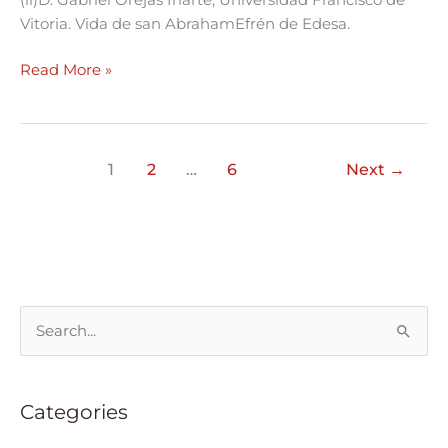
(ii)D. Gabriel Orejas Iriarte, Universidad Francisco de
Vitoria. Vida de san AbrahamEfrén de Edesa.
Read More »
1
2
…
6
Next
→
S
e
a
Categories
r