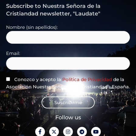
Subscribe to Nuestra Señora de la
Cristiandad newsletter, "Laudate"
Nombre (sin apellidos):
Email:
Conozco y acepto la
Política de Privacidad
de la
Asociación Nuestra Señora de la Cristiandad - España.
Suscribirme
Follow us
F
X
I
T
Y
a
-
n
e
o