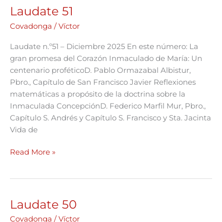
Laudate 51
Laudate
51
Covadonga
/
Víctor
Laudate n.º51 – Diciembre 2025 En este número: La
gran promesa del Corazón Inmaculado de María: Un
centenario proféticoD. Pablo Ormazabal Albistur,
Pbro., Capítulo de San Francisco Javier Reflexiones
matemáticas a propósito de la doctrina sobre la
Inmaculada ConcepciónD. Federico Marfil Mur, Pbro.,
Capítulo S. Andrés y Capítulo S. Francisco y Sta. Jacinta
Vida de
Read More »
Laudate 50
Laudate
50
Covadonga
/
Víctor