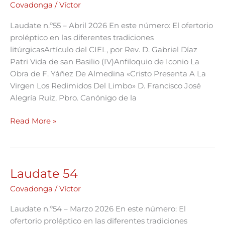
55
Covadonga
/
Víctor
Laudate n.º55 – Abril 2026 En este número: El ofertorio
proléptico en las diferentes tradiciones
litúrgicasArtículo del CIEL, por Rev. D. Gabriel Díaz
Patri Vida de san Basilio (IV)Anfiloquio de Iconio La
Obra de F. Yáñez De Almedina «Cristo Presenta A La
Virgen Los Redimidos Del Limbo» D. Francisco José
Alegría Ruiz, Pbro. Canónigo de la
Read More »
Laudate 54
Laudate
54
Covadonga
/
Víctor
Laudate n.º54 – Marzo 2026 En este número: El
ofertorio proléptico en las diferentes tradiciones