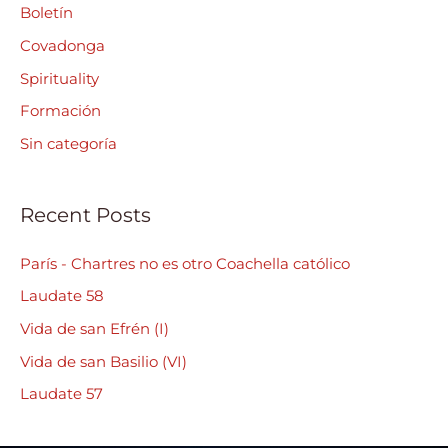
c
Boletín
h
Covadonga
f
Spirituality
o
Formación
r
Sin categoría
:
Recent Posts
París - Chartres no es otro Coachella católico
Laudate 58
Vida de san Efrén (I)
Vida de san Basilio (VI)
Laudate 57