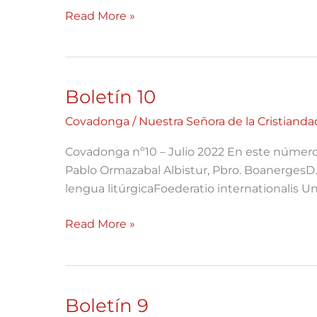
Read More »
Boletín 10
Boletín
10
Covadonga
/
Nuestra Señora de la Cristianda
Covadonga nº10 – Julio 2022 En este número: 
Pablo Ormazabal Albistur, Pbro. BoanergesD.
lengua litúrgicaFoederatio internationalis Un
Read More »
Boletín 9
Boletín