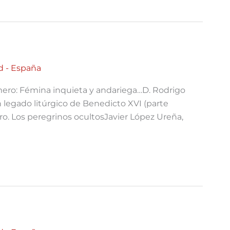
d - España
ero: Fémina inquieta y andariega…D. Rodrigo
n legado litúrgico de Benedicto XVI (parte
ro. Los peregrinos ocultosJavier López Ureña,