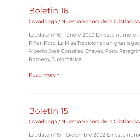
Boletin 16
Boletin
16
Covadonga
/
Nuestra Señora de la Cristianda
Laudate nº16 – Enero 2023 En este número: 
Piñar, Pbro. La Misa Tradicional: un gran lega
Alberto José González Chaves, Pbro. Peregri
Romero, Diplomática.
Read More »
Boletín 15
Boletín
15
Covadonga
/
Nuestra Señora de la Cristianda
Laudate nº15 – Diciembre 2022 En este núme