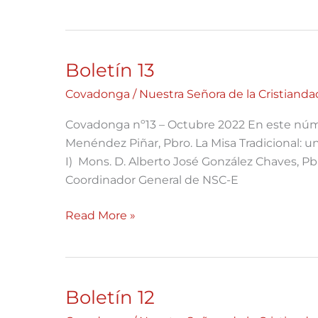
Boletín 13
Boletín
13
Covadonga
/
Nuestra Señora de la Cristianda
Covadonga nº13 – Octubre 2022 En este núm
Menéndez Piñar, Pbro. La Misa Tradicional: u
I) Mons. D. Alberto José González Chaves, Pb
Coordinador General de NSC-E
Read More »
Boletín 12
Boletín
12