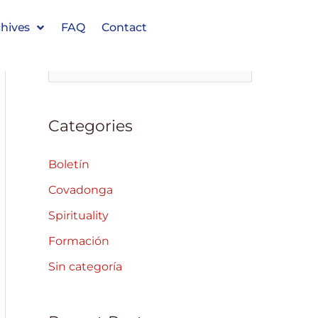
hives
FAQ
Contact
S
e
a
Categories
r
c
Boletín
h
Covadonga
f
Spirituality
o
Formación
r
Sin categoría
: