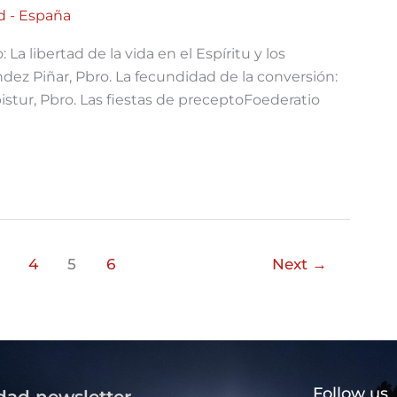
d - España
 libertad de la vida en el Espíritu y los
ez Piñar, Pbro. La fecundidad de la conversión:
stur, Pbro. Las fiestas de preceptoFoederatio
4
5
6
Next
→
Follow us
dad newsletter,