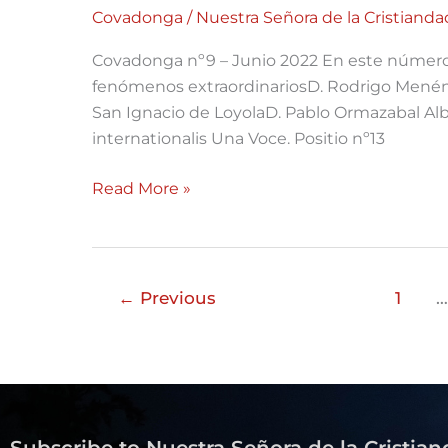
9
Covadonga
/
Nuestra Señora de la Cristianda
Covadonga nº9 – Junio 2022 En este número: La
fenómenos extraordinariosD. Rodrigo Menénd
San Ignacio de LoyolaD. Pablo Ormazabal Albi
internationalis Una Voce. Positio nº13
Read More »
←
Previous
1
…
Subscribe to Nuestra Señora de la Cristian