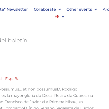
te" Newsletter
Collaborate
Other events
Arc
el boletín
d - España
: Possumus… et non possumusD. Rodrigo
a es la mayor gloria de Dios». Retiro de Cuaresma
n Francisco de Javier «La Primera Misa», un
t LombardoD. Íñigo Serrano Sagaseta de Ilúrdoz,