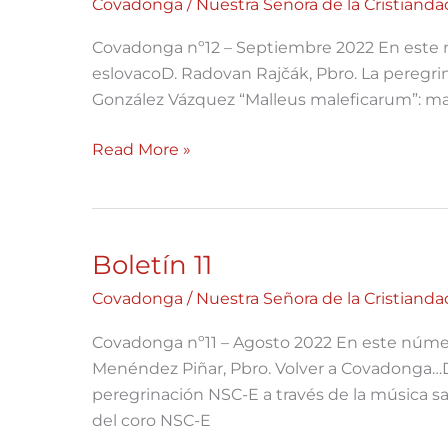
Covadonga
/
Nuestra Señora de la Cristianda
Covadonga nº12 – Septiembre 2022 En este 
eslovacoD. Radovan Rajčák, Pbro. La peregr
González Vázquez “Malleus maleficarum”: marti
Read More »
Boletín 11
Boletín
11
Covadonga
/
Nuestra Señora de la Cristianda
Covadonga nº11 – Agosto 2022 En este númer
Menéndez Piñar, Pbro. Volver a Covadonga…D
peregrinación NSC-E a través de la música sa
del coro NSC-E