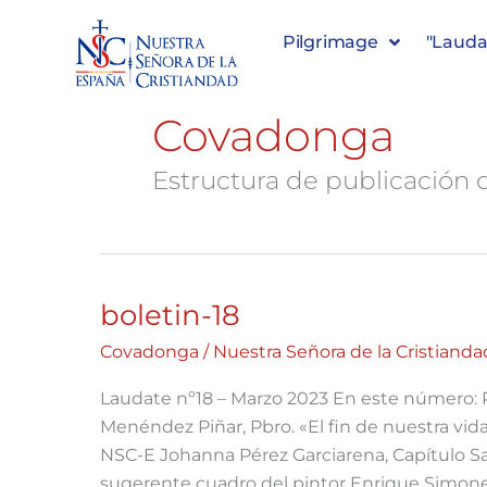
Pilgrimage
"Lauda
Covadonga
Estructura de publicación d
boletin-18
boletin-
18
Covadonga
/
Nuestra Señora de la Cristianda
Laudate nº18 – Marzo 2023 En este número
Menéndez Piñar, Pbro. «El fin de nuestra vid
NSC-E Johanna Pérez Garciarena, Capítulo Sa
sugerente cuadro del pintor Enrique Simone